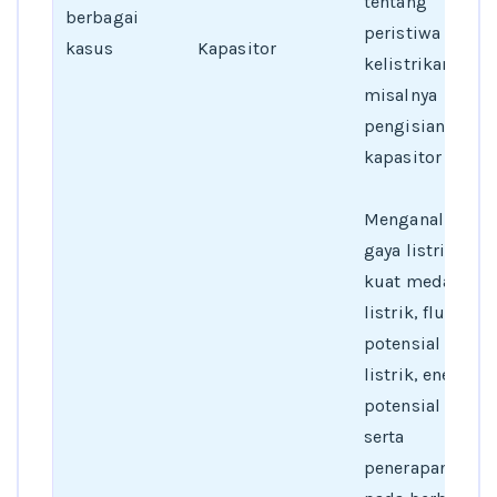
tentang
berbagai
peristiwa
kasus
Kapasitor
kelistrikan,
misalnya
pengisian
kapasitor
Menganalisa
gaya listrik,
kuat medan
listrik, fluks,
potensial
listrik, energi
potensial listrik
serta
penerapannya