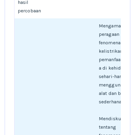
hasil
percobaan
Mengamati
peragaan
fenomena
kelistrikan dan
pemanfaatanny
a di kehidupan
sehari-hari
menggunakan
alat dan bahan
sederhana
Mendiskusikan
tentang