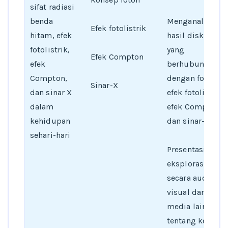
sifat radiasi
benda
Menganalisis
Efek fotolistrik
hitam, efek
hasil diskusi
fotolistrik,
yang
Efek Compton
efek
berhubungan
Compton,
dengan foton,
Sinar-X
dan sinar X
efek fotolistrik,
dalam
efek Compton,
kehidupan
dan sinar-X
sehari-hari
Presentasi hasil
eksplorasi
secara audio
visual dan/atau
media lain
tentang konsep