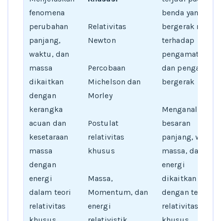
fenomena
benda yang
perubahan
Relativitas
bergerak relatif
panjang,
Newton
terhadap
waktu, dan
pengamat diam
massa
Percobaan
dan pengamat
dikaitkan
Michelson dan
bergerak
dengan
Morley
kerangka
Menganalisis
acuan dan
Postulat
besaran
kesetaraan
relativitas
panjang, waktu,
massa
khusus
massa, dan
dengan
energi
energi
Massa,
dikaitkan
dalam teori
Momentum, dan
dengan teori
relativitas
energi
relativitas
khusus
relativistik
khusus