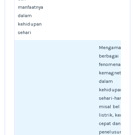
manfaatnya
dalam
kehidupan
sehari
Mengamati
berbagai
fenomena
kemagnetan
dalam
kehidupan
sehari-hari,
misal bel
listrik, kereta
cepat dan atau
penelusuran