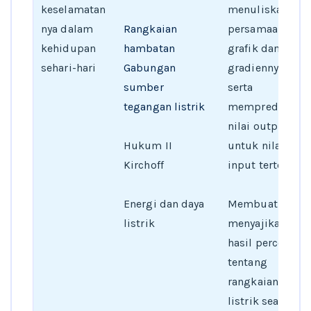
keselamatan
menuliskan
nya dalam
Rangkaian
persamaan
kehidupan
hambatan
grafik dan
sehari-hari
Gabungan
gradiennya,
sumber
serta
tegangan listrik
memprediksi
nilai output
Hukum II
untuk nilai
Kirchoff
input tertentu
Energi dan daya
Membuat dan
listrik
menyajikan
hasil percobaan
tentang
rangkaian
listrik searah