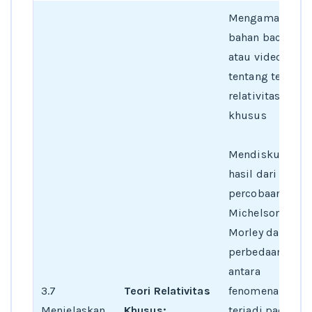
Mengamati
bahan bacaan
atau video
tentang teori
relativitas
khusus
Mendiskusikan
hasil dari
percobaan
Michelson-
Morley dan
perbedaan
antara
3.7
Teori Relativitas
fenomena yang
Menjelaskan
Khusus:
terjadi pada