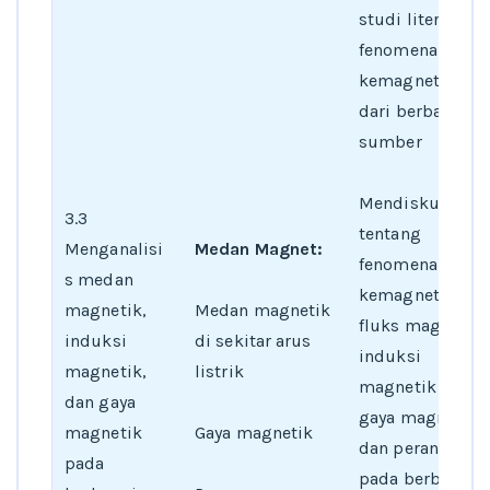
studi literatur
fenomena
kemagnetan
dari berbagai
sumber
Mendiskusikan
3.3
tentang
Menganalisi
Medan Magnet:
fenomena
s medan
kemagnetan,
magnetik,
Medan magnetik
fluks magnetik,
induksi
di sekitar arus
induksi
magnetik,
listrik
magnetik dan
dan gaya
gaya magnetik
magnetik
Gaya magnetik
dan peranannya
pada
pada berbagai