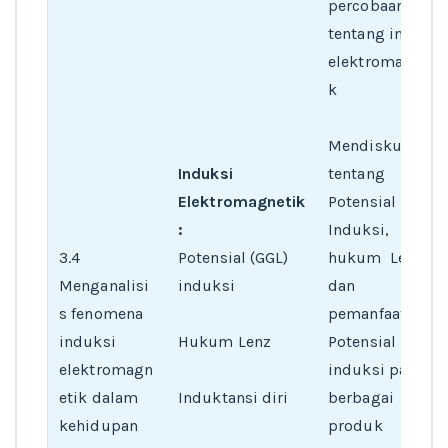
percobaan
tentang induksi
elektromagneti
k
Mendiskusikan
Induksi
tentang
Elektromagnetik
Potensial
:
Induksi,
3.4
Potensial (GGL)
hukum Lenz,
Menganalisi
induksi
dan
s fenomena
pemanfaatan
induksi
Hukum Lenz
Potensial
elektromagn
induksi pada
etik dalam
Induktansi diri
berbagai
kehidupan
produk