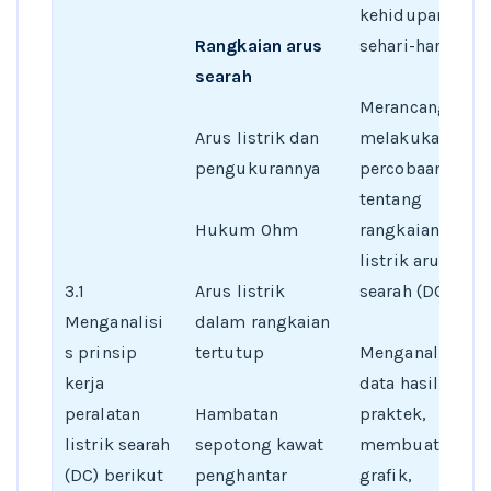
kehidupan
Rangkaian arus
sehari-hari
searah
Merancang dan
Arus listrik dan
melakukan
pengukurannya
percobaan
tentang
Hukum Ohm
rangkaian
listrik arus
3.1
Arus listrik
searah (DC)
Menganalisi
dalam rangkaian
s prinsip
tertutup
Menganalisis
kerja
data hasil
peralatan
Hambatan
praktek,
listrik searah
sepotong kawat
membuat
(DC) berikut
penghantar
grafik,