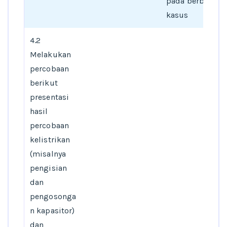
pada berbagai
kasus
4.2
Melakukan
percobaan
berikut
presentasi
hasil
percobaan
kelistrikan
(misalnya
pengisian
dan
pengosonga
n kapasitor)
dan