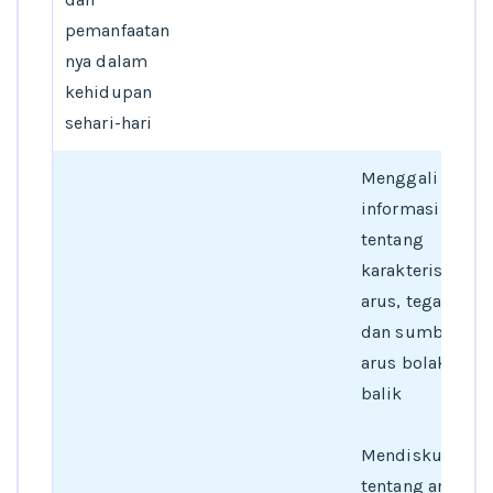
pemanfaatan
nya dalam
kehidupan
sehari-hari
Menggali
informasi
tentang
karakteristik
arus, tegangan
dan sumber
arus bolak-
balik
Mendiskusikan
tentang arus