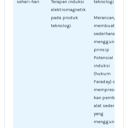
sehari-hari
Terapan induksi
teknologi
elektromagnetik
pada produk
Merancang,
teknologi
membuat alat
sederhana yang
menggunakan
prinsip
Potensial
induksi
(hukum
Faraday) dan
mempresentasi
kan pembuatan
alat sederhana
yang
menggunakan