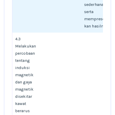
sederhana,
serta
mempresentasi
kan hasilnya
4.3
Melakukan
percobaan
tentang
induksi
magnetik
dan gaya
magnetik
disekitar
kawat
berarus