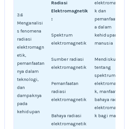
Radiasi
elektromagneti
Elektromagnetik
k dan
3.6
:
pemanfaatanny
Menganalisi
a dalam
s fenomena
Spektrum
kehidupan
radiasi
elektromagnetik
manusia
elektromagn
etik,
Sumber radiasi
Mendiskusikan
pemanfaatan
elektromagnetik
tentang
nya dalam
spektrum
teknologi,
Pemanfaatan
elektromagneti
dan
radiasi
k, manfaat dan
dampaknya
elektromagnetik
bahaya radiasi
pada
elektromagneti
kehidupan
Bahaya radiasi
k bagi manusia
elektromagnetik