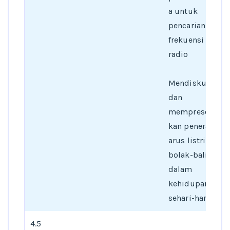
a untuk
pencarian
frekuensi pada
radio
Mendiskusikan
dan
mempresentasi
kan penerapan
arus listrik
bolak-balik
dalam
kehidupan
sehari-hari
4.5