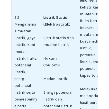
fenomena
kelistrikan,
muatan listrik,
3.2
Listrik Statis
fluks listrik dan
Menganalisi
(Elektrostatik)
interaksi antar
s muatan
muatan listrik,
listrik, gaya
Listrik statis dan
kuat medan
listrik, kuat
muatan listrik
listrik,
medan
potensial
listrik, fluks,
Hukum
listrik, energi
potensial
Coulomb
potensial, dan
listrik,
kapasitor.
energi
Medan listrik
potensial
Melakukan dan
listrik serta
Energi potensial
melaporkan
penerapanny
listrik dan
hasil percobaan
a pada
potensial listrik