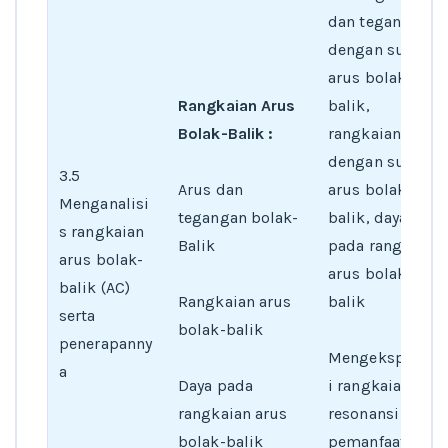
dan tegangan
dengan sumber
arus bolak-
Rangkaian Arus
balik,
Bolak-Balik :
rangkaian RLC
dengan sumber
3.5
Arus dan
arus bolak-
Menganalisi
tegangan bolak-
balik, daya
s rangkaian
Balik
pada rangkaian
arus bolak-
arus bolak-
balik (AC)
Rangkaian arus
balik
serta
bolak-balik
penerapanny
Mengeksploras
a
Daya pada
i rangkaian
rangkaian arus
resonansi dan
bolak-balik
pemanfaatanny