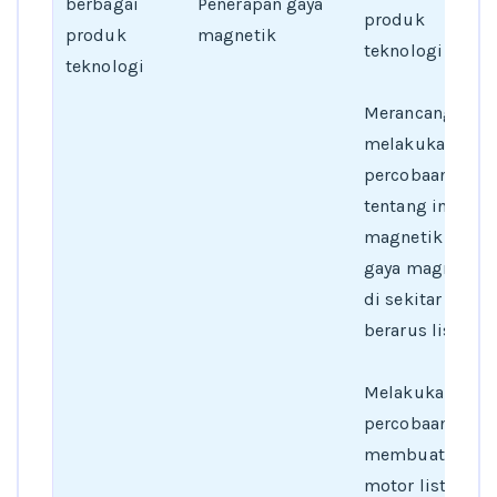
berbagai
Penerapan gaya
produk
produk
magnetik
teknologi
teknologi
Merancang dan
melakukan
percobaan
tentang induksi
magnetik dan
gaya magnetik
di sekitar kawat
berarus listrik
Melakukan
percobaan
membuat
motor listrik