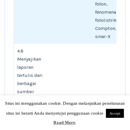
foton,
fenomena efek
fotolistrik, efek
Compton, dan
sinar-X
4.8
Menyajikan
laporan
tertulis dari
berbagai
sumber
tentang
Situs ini menggunakan cookie. Dengan melanjutkan penelusuran
penerapan
situs ini berarti Anda menyetujui penggunaan cookie
Accept
efek
Read More
.
fotolistrik,