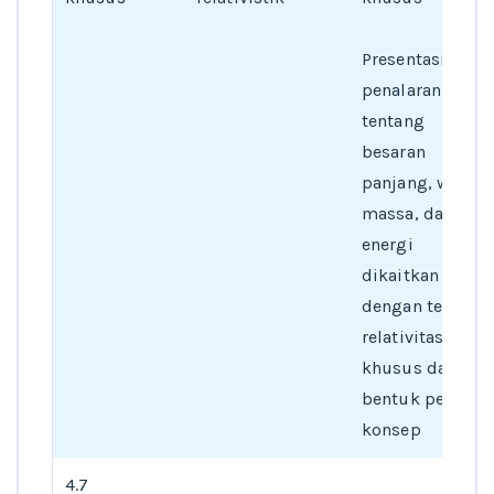
Presentasi hasil
penalaran
tentang
besaran
panjang, waktu,
massa, dan
energi
dikaitkan
dengan teori
relativitas
khusus dalam
bentuk peta
konsep
4.7