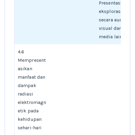
Presentasi hasil
eksplorasi
secara audio
visual dan/atau
media lain
4.6
Mempresent
asikan
manfaat dan
dampak
radiasi
elektromagn
etik pada
kehidupan
sehari-hari