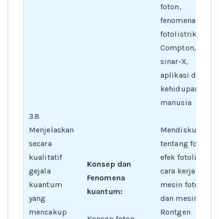
foton,
fenomena efek
fotolistrik, efek
Compton,
sinar-X,
aplikasi dalam
kehidupan
manusia
3.8
Menjelaskan
Mendiskusikan
secara
tentang foton,
kualitatif
efek fotolistrik,
Konsep dan
gejala
cara kerja
Fenomena
kuantum
mesin fotokopi,
kuantum:
yang
dan mesin foto
mencakup
Rontgen
Konsep foton