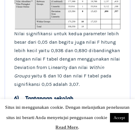
Nilai signifikansi untuk kedua parameter lebih
besar dari 0,05 dan begitu juga nilai F hitung
lebih kecil yaitu 0,938 dan 0,890 dibandingkan
dengan nilai F tabel dengan menggunakan nilai
Deviation from Linearity dan nilai
Within
Groups
yaitu 8 dan 10 dan nilai F tabel pada
signifikansi 0,05 adalah 3,07.
6)
Tantangan sekolah
Situs ini menggunakan cookie. Dengan melanjutkan penelusuran
Dari hasil analisis data diatas terlihat bahwa
situs ini berarti Anda menyetujui penggunaan cookie
Accept
nilai akreditasi tidak lagi sebagai satu-satunya
acuan publik dalam menilai suatu sekolah,
Read More
.