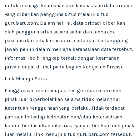
untuk menjaga keamanan dan kerahasiaan data pribadi
yang diberikan pengguna situs melalui situs
gurubaru.com. Dalam hal ini, data pribadi diberikan
oleh pengguna situs secara sadar dan tanpa ada
paksaan dari pihak manapun, serta ikut bertanggung
jawab penuh dalam menjaga kerahasiaan data tersebut.
Informasi lebih lengkap terkait dengan keamanan
privasi dapat dilihat pada bagian Kebijakan Privasi.
Link Menuju Situs
Penggunaan link menuju situs gurubaru.com oleh
pihak luar diperbolehkan selama tidak melanggar
Ketentuan Penggunaan yang berlaku. Tidak terdapat
jaminan terhadap ketepatan dan/atau ketersediaan
konten berdasarkan informasi yang diberikan oleh pihak
luar melalui link menuju situs gurubaru.com tersebut.