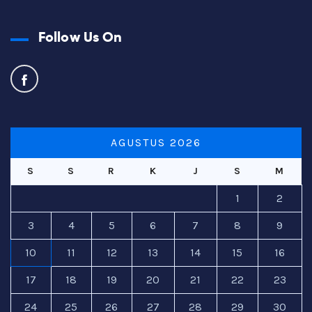
Follow Us On
AGUSTUS 2026
S
S
R
K
J
S
M
1
2
3
4
5
6
7
8
9
10
11
12
13
14
15
16
17
18
19
20
21
22
23
24
25
26
27
28
29
30