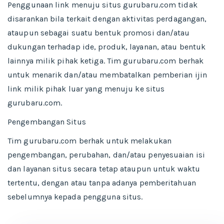
Penggunaan link menuju situs gurubaru.com tidak
disarankan bila terkait dengan aktivitas perdagangan,
ataupun sebagai suatu bentuk promosi dan/atau
dukungan terhadap ide, produk, layanan, atau bentuk
lainnya milik pihak ketiga. Tim gurubaru.com berhak
untuk menarik dan/atau membatalkan pemberian ijin
link milik pihak luar yang menuju ke situs
gurubaru.com.
Pengembangan Situs
Tim gurubaru.com berhak untuk melakukan
pengembangan, perubahan, dan/atau penyesuaian isi
dan layanan situs secara tetap ataupun untuk waktu
tertentu, dengan atau tanpa adanya pemberitahuan
sebelumnya kepada pengguna situs.