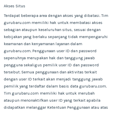
Akses Situs
Terdapat beberapa area dengan akses yang dibatasi. Tim
gurubaru.com memiliki hak untuk membatasi akses
sebagian ataupun keseluruhan situs, sesuai dengan
kebijakan yang berlaku sepanjang tidak mempengaruhi
keamanan dan kenyamanan layanan dalam
gurubaru.com. Penggunaan user ID dan password
sepenuhnya merupakan hak dan tanggung jawab
pengguna sekaligus pemilik user ID dan password
tersebut. Semua penggunaan dan aktivitas terkait
dengan user ID terkait akan menjadi tanggung jawab
pemilik yang terdaftar dalam basis data gurubaru.com.
Tim gurubaru.com memiliki hak untuk merubah
ataupun menonaktifkan user ID yang terkait apabila
didapatkan melanggar Ketentuan Penggunaan atau atas