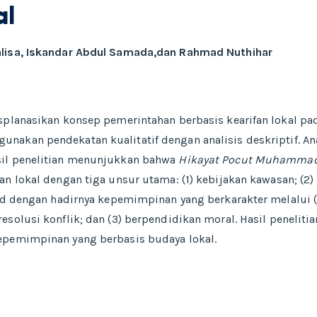
al
hlisa, Iskandar Abdul Samada,dan Rahmad Nuthihar
ksplanasikan konsep pemerintahan berbasis kearifan lokal p
unakan pendekatan kualitatif dengan analisis deskriptif. An
sil penelitian menunjukkan bahwa
Hikayat Pocut Muhamma
an lokal dengan tiga unsur utama: (1) kebijakan kawasan; (2)
jud dengan hadirnya kepemimpinan yang berkarakter melalui 
esolusi konflik; dan (3) berpendidikan moral. Hasil peneliti
epemimpinan yang berbasis budaya lokal.