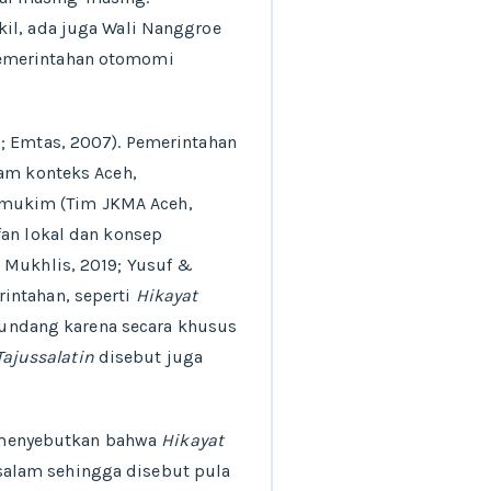
kil, ada juga Wali Nanggroe
pemerintahan otomomi
; Emtas, 2007). Pemerintahan
lam konteks Aceh,
 mukim (Tim JKMA Aceh,
fan lokal dan konsep
 Mukhlis, 2019; Yusuf &
intahan, seperti
Hikayat
g-undang karena secara khusus
Tajussalatin
disebut juga
ah menyebutkan bahwa
Hikayat
salam sehingga disebut pula