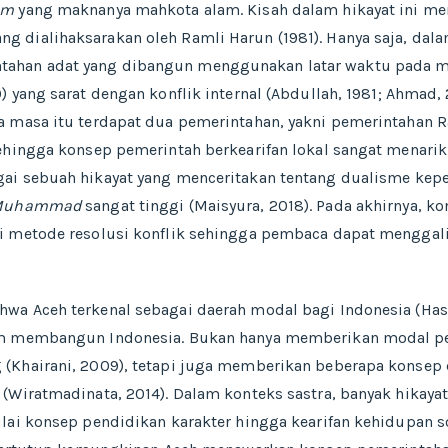
am
yang maknanya mahkota alam. Kisah dalam hikayat ini m
ang dialihaksarakan oleh Ramli Harun (1981). Hanya saja, dal
tahan adat yang dibangun menggunakan latar waktu pada m
 yang sarat dengan konflik internal (Abdullah, 1981; Ahmad, 2
a masa itu terdapat dua pemerintahan, yakni pemerintahan 
ehingga konsep pemerintah berkearifan lokal sangat menarik 
bagai sebuah hikayat yang menceritakan tentang dualisme kep
t Muhammad
sangat tinggi (Maisyura, 2018). Pada akhirnya, kon
 metode resolusi konflik sehingga pembaca dapat menggali r
wa Aceh terkenal sebagai daerah modal bagi Indonesia (Has
am membangun Indonesia. Bukan hanya memberikan modal p
(Khairani, 2009), tetapi juga memberikan beberapa konsep 
(Wiratmadinata, 2014). Dalam konteks sastra, banyak hikaya
ulai konsep pendidikan karakter hingga kearifan kehidupan 