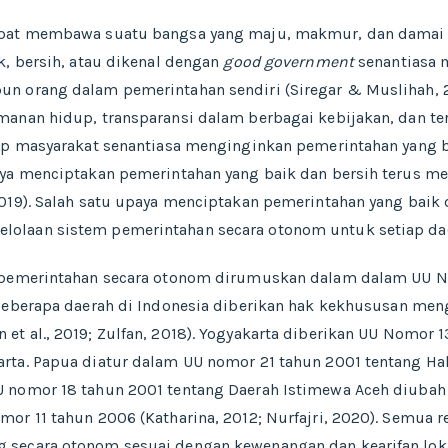
pat membawa suatu bangsa yang maju, makmur, dan damai (S
k, bersih, atau dikenal dengan
good government
senantiasa m
n orang dalam pemerintahan sendiri (Siregar & Muslihah, 2
anan hidup, transparansi dalam berbagai kebijakan, dan ter
ap masyarakat senantiasa menginginkan pemerintahan yang be
aya menciptakan pemerintahan yang baik dan bersih terus me
019). Salah satu upaya menciptakan pemerintahan yang baik
laan sistem pemerintahan secara otonom untuk setiap daer
a pemerintahan secara otonom dirumuskan dalam dalam UU N
 beberapa daerah di Indonesia diberikan hak kekhususan me
t al., 2019; Zulfan, 2018). Yogyakarta diberikan UU Nomor 1
rta. Papua diatur dalam UU nomor 21 tahun 2001 tentang H
U nomor 18 tahun 2001 tentang Daerah Istimewa Aceh diuba
or 11 tahun 2006 (Katharina, 2012; Nurfajri, 2020). Semua r
 secara otonom sesuai dengan kewenangan dan kearifan lok