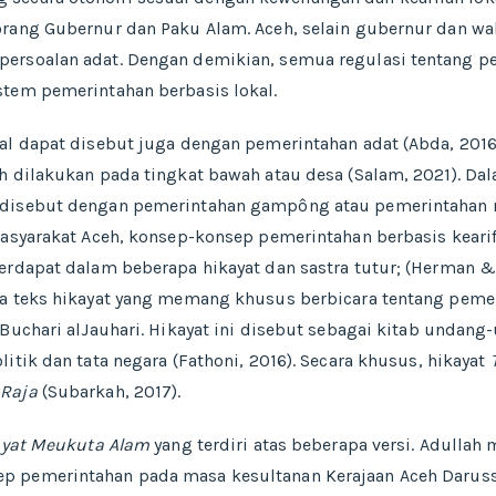
orang Gubernur dan Paku Alam. Aceh, selain gubernur dan wa
persoalan adat. Dengan demikian, semua regulasi tentang 
stem pemerintahan berbasis lokal.
al dapat disebut juga dengan pemerintahan adat (Abda, 2016
h dilakukan pada tingkat bawah atau desa (Salam, 2021). Da
 disebut dengan pemerintahan gampông atau pemerintahan
masyarakat Aceh, konsep-konsep pemerintahan berbasis keari
erdapat dalam beberapa hikayat dan sastra tutur; (Herman &
da teks hikayat yang memang khusus berbicara tentang pemer
 Buchari alJauhari. Hikayat ini disebut sebagai kitab undan
itik dan tata negara (Fathoni, 2016). Secara khusus, hikayat
 Raja
(Subarkah, 2017).
ayat Meukuta Alam
yang terdiri atas beberapa versi. Adull
ep pemerintahan pada masa kesultanan Kerajaan Aceh Darus