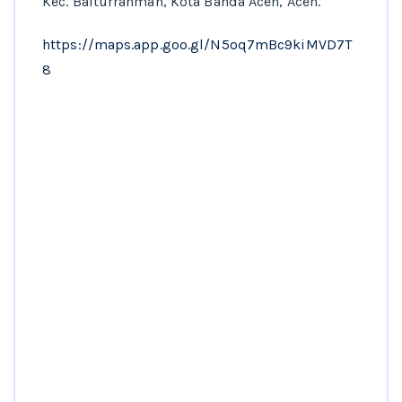
Kec. Baiturrahman, Kota Banda Aceh, Aceh.
https://maps.app.goo.gl/N5oq7mBc9kiMVD7T
8