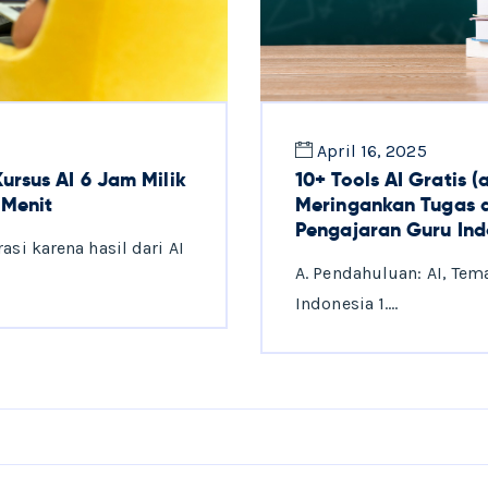
April 16, 2025
rsus AI 6 Jam Milik
10+ Tools AI Gratis 
 Menit
Meringankan Tugas 
Pengajaran Guru Ind
si karena hasil dari AI
A. Pendahuluan: AI, Te
Indonesia 1.…