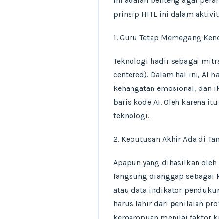
ini adalah benteng agar pera
prinsip HITL ini dalam aktiv
1. Guru Tetap Memegang Ken
Teknologi hadir sebagai mit
centered). Dalam hal ini, AI h
kehangatan emosional, dan ik
baris kode AI. Oleh karena i
teknologi.
2. Keputusan Akhir Ada di Ta
Apapun yang dihasilkan oleh
langsung dianggap sebagai k
atau data indikator penduku
harus lahir dari
p
enilaian pr
kemampuan menilai faktor kua