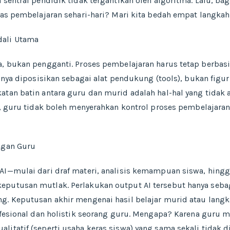
n sentral pendidik tidak tergantikan oleh algoritma. Lalu, 
itas pembelajaran sehari-hari? Mari kita bedah empat langkah
dali Utama
ra, bukan pengganti. Proses pembelajaran harus tetap berba
anya diposisikan sebagai alat pendukung (tools), bukan figur s
atan batin antara guru dan murid adalah hal-hal yang tidak a
tu, guru tidak boleh menyerahkan kontrol proses pembelajar
ngan Guru
 AI—mulai dari draf materi, analisis kemampuan siswa, hing
eputusan mutlak. Perlakukan output AI tersebut hanya sebag
ng. Keputusan akhir mengenai hasil belajar murid atau lang
ofesional dan holistik seorang guru. Mengapa? Karena guru me
litatif (seperti usaha keras siswa) yang sama sekali tidak d