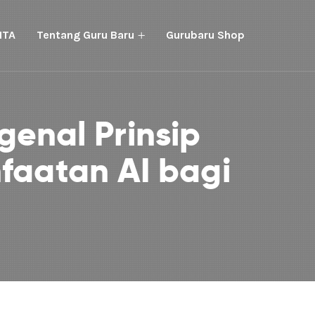
ITA
Tentang Guru Baru
Gurubaru Shop
enal Prinsip
aatan AI bagi