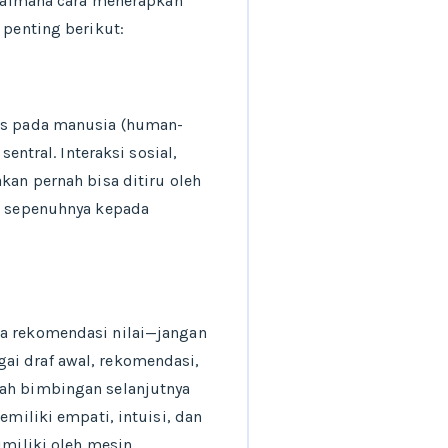
bagaimana cara menerapkan
 penting berikut:
sis pada manusia (human-
entral. Interaksi sosial,
kan pernah bisa ditiru oleh
an sepenuhnya kepada
ga rekomendasi nilai—jangan
ai draf awal, rekomendasi,
kah bimbingan selanjutnya
miliki empati, intuisi, dan
imiliki oleh mesin.