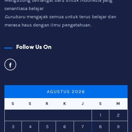
Mengusung semangat baru untuk Indonesia yang
senantiasa belajar
Gurubaru
mengajak semua untuk terus belajar dan
merasa haus dengan ilmu pengetahuan.
Follow Us On
AGUSTUS 2026
S
S
R
K
J
S
M
1
2
3
4
5
6
7
8
9