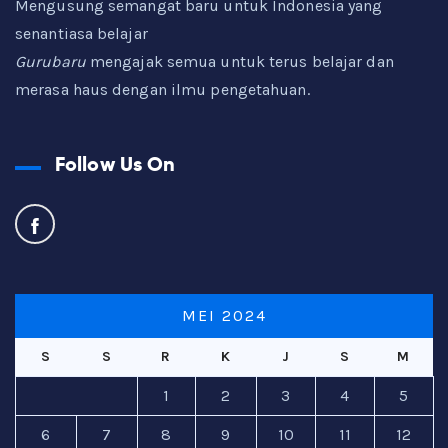
Mengusung semangat baru untuk Indonesia yang
senantiasa belajar
Gurubaru
mengajak semua untuk terus belajar dan
merasa haus dengan ilmu pengetahuan.
Follow Us On
MEI 2024
S
S
R
K
J
S
M
1
2
3
4
5
6
7
8
9
10
11
12