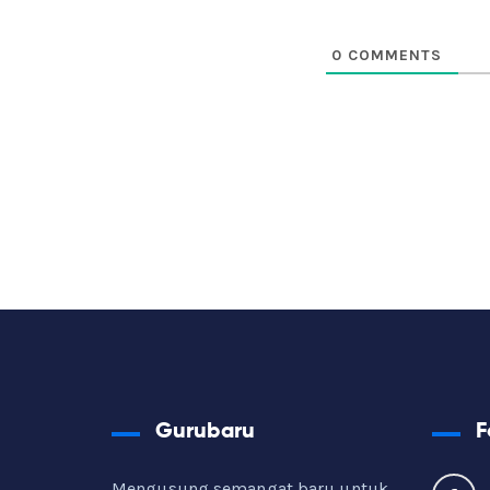
0
COMMENTS
Gurubaru
F
Mengusung semangat baru untuk