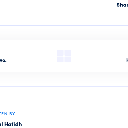
Sha
wo.
TEN BY
al Hafidh