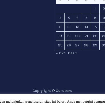
1
4
5
6
7
8
11
12
13
14
15
1
18
19
20
21
22
2
25
26
27
28
29
3
« Okt
Des »
Copryright © Gurubaru
gan melanjutkan penelusuran situs ini berarti Anda menyetujui pengg