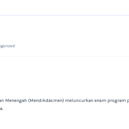
gorized
 dan Menengah (Mendikdasmen) meluncurkan enam program p
a.