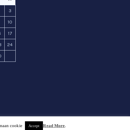
2
3
9
10
6
17
3
24
0
unaan cookie
Read More
.
Accept