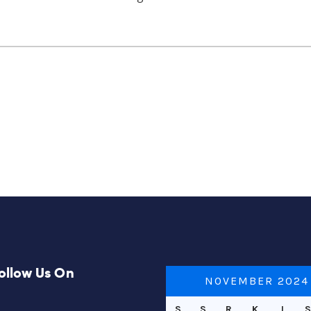
ollow Us On
NOVEMBER 2024
S
S
R
K
J