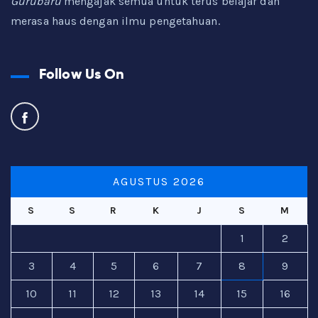
Gurubaru
mengajak semua untuk terus belajar dan
merasa haus dengan ilmu pengetahuan.
Follow Us On
AGUSTUS 2026
S
S
R
K
J
S
M
1
2
3
4
5
6
7
8
9
10
11
12
13
14
15
16